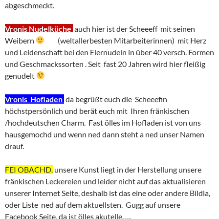
abgeschmeckt.
Vronis
Nudelküche
auch hier ist der Scheeeff mit seinen
Weibern
(weltallerbesten Mitarbeiterinnen) mit Herz
und Leidenschaft bei den Eiernudeln in über 40 versch. Formen
und Geschmackssorten . Seit fast 20 Jahren wird hier fleißig
genudelt
Vronis Hofladen
da begrüßt euch die Scheeefin
höchstpersönlich und berät euch mit Ihren fränkischen
/hochdeutschen Charm. Fast ölles im Hofladen ist von uns
hausgemochd und wenn ned dann steht a ned unser Namen
drauf.
FEI OBACHD.
unsere Kunst liegt in der Herstellung unsere
fränkischen Leckereien und leider nicht auf das aktualisieren
unserer Internet Seite, deshalb ist das eine oder andere Bildla,
oder Liste ned auf dem aktuellsten. Gugg auf unsere
Facebook Seite, da ist ölles akutelle…..