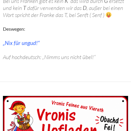
Bei uns Franken gibt es kein
K
das wird durch
G
ersetzt
und kein
T
dafür verwenden wir das
D
, außer bei einen
Wort spricht der Franke das T, bei Senft ( Senf )
Deswegen:
„Nix für ungud!“
Auf hochdeutsch: „Nimms uns nicht übel!“