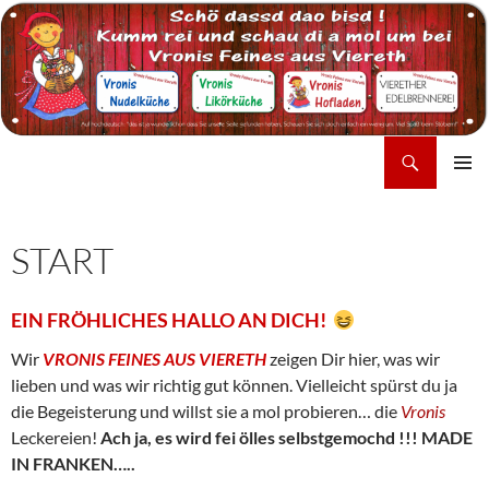
Zum
Inhalt
springen
Suchen
Vronis Feines aus Viereth
PRIMÄR
MENÜ
START
EIN FRÖHLICHES HALLO AN DICH!
Wir
VRONIS FEINES AUS VIERETH
zeigen Dir hier, was wir
lieben und was wir richtig gut können. Vielleicht spürst du ja
die Begeisterung und willst sie a mol probieren… die
V
ronis
Leckereien!
Ach ja, es wird fei ölles selbstgemochd !!! MADE
IN FRANKEN…..