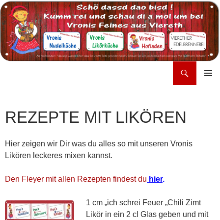
Zum
Inhalt
springen
Suchen
Vronis Feines aus Viereth
PRIMÄR
MENÜ
REZEPTE MIT LIKÖREN
Hier zeigen wir Dir was du alles so mit unseren Vronis
Likören leckeres mixen kannst.
Den Fleyer mit allen Rezepten findest du
hier
.
1 cm
„ich schrei Feuer „Chili Zimt
Likör in ein 2 cl Glas geben und mit